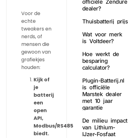
officiële Zendure
dealer?
Voor de
echte
Thuisbatterij prijs
tweakers en
Wat voor merk
nerds, of
is Voltdeer?
mensen die
gewoon van
Hoe werkt de
grafiekjes
besparing
houden:
calculator?
Kijk of
Plugin-Batterij.nl
je
is officiële
Marstek dealer
batterij
met 10 jaar
een
garantie
open
API,
De milieu impact
Modbus/RS485
van Lithium-
biedt.
IJzer-Fosfaat