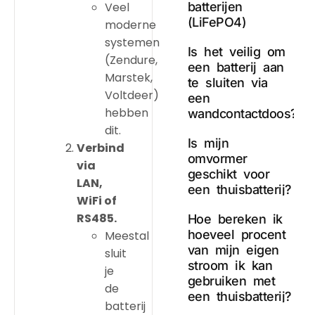
Veel
batterijen
(LiFePO4)
moderne
systemen
Is het veilig om
(Zendure,
een batterij aan
Marstek,
te sluiten via
Voltdeer)
een
hebben
wandcontactdoos?
dit.
Is mijn
Verbind
omvormer
via
geschikt voor
LAN,
een thuisbatterij?
WiFi of
RS485.
Hoe bereken ik
hoeveel procent
Meestal
van mijn eigen
sluit
stroom ik kan
je
gebruiken met
de
een thuisbatterij?
batterij