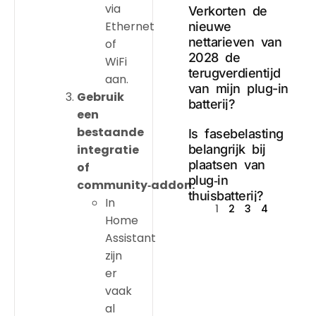
via
Verkorten de
Ethernet
nieuwe
nettarieven van
of
2028 de
WiFi
terugverdientijd
aan.
van mijn plug-in
Gebruik
batterij?
een
bestaande
Is fasebelasting
integratie
belangrijk bij
plaatsen van
of
plug‑in
community‑addon.
thuisbatterij?
In
1
2
3
4
Home
Assistant
zijn
er
vaak
al