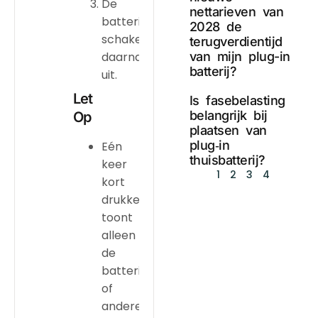
De
nettarieven van
batterij
2028 de
schakelt
terugverdientijd
van mijn plug-in
daarna
batterij?
uit.
Let
Is fasebelasting
belangrijk bij
Op
plaatsen van
plug‑in
Eén
thuisbatterij?
keer
1
2
3
4
kort
drukken
toont
alleen
de
batterijstatus
of
andere