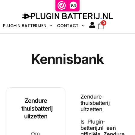
9,9
0
PLUG-IN BATTERIJEN
CONTACT
Kennisbank
Zendure
Zendure
thuisbatterij
thuisbatterij
uitzetten
uitzetten
Is Plugin-
batterij.nl een
Om
officiële Zendure