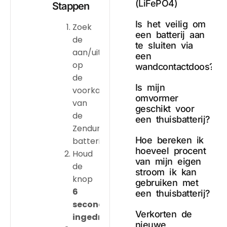
(LiFePO4)
Stappen
Is het veilig om
Zoek
een batterij aan
de
te sluiten via
aan/uitknop
een
op
wandcontactdoos?
de
Is mijn
voorkant
omvormer
van
geschikt voor
de
een thuisbatterij?
Zendure
Hoe bereken ik
batterij.
hoeveel procent
Houd
van mijn eigen
de
stroom ik kan
knop
gebruiken met
6
een thuisbatterij?
seconden
Verkorten de
ingedrukt
.
nieuwe