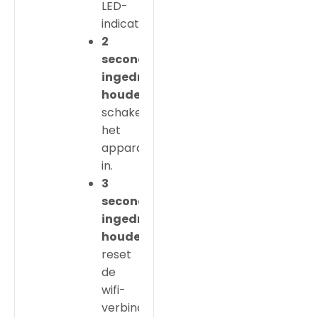
LED-
indicatoren.
2
seconden
ingedrukt
houden
schakelt
het
apparaat
in.
3
seconden
ingedrukt
houden
reset
de
wifi-
verbinding.