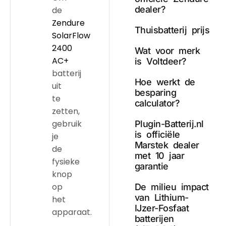
dealer?
de
Zendure
Thuisbatterij prijs
SolarFlow
2400
Wat voor merk
AC+
is Voltdeer?
batterij
Hoe werkt de
uit
besparing
te
calculator?
zetten,
gebruik
Plugin-Batterij.nl
is officiële
je
Marstek dealer
de
met 10 jaar
fysieke
garantie
knop
op
De milieu impact
van Lithium-
het
IJzer-Fosfaat
apparaat.
batterijen