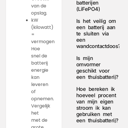
batterijen
van de
(LiFePO4)
opslag.
kW
Is het veilig om
(kilowatt)
een batterij aan
te sluiten via
=
een
vermogen
wandcontactdoos?
Hoe
snel de
Is mijn
batterij
omvormer
energie
geschikt voor
een thuisbatterij?
kan
leveren
Hoe bereken ik
of
hoeveel procent
opnemen.
van mijn eigen
Vergelijk
stroom ik kan
het
gebruiken met
met de
een thuisbatterij?
grote