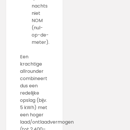
nachts
niet
NOM
(nul-
op-de-
meter).
Een
krachtige
allrounder
combineert
dus een
redelijke
opslag (bijv.
5 kWh) met
een hoger
laad/ontlaadvermogen
(tot 2.400–