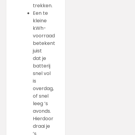
trekken.
Een te
kleine
kWh-
voorraad
betekent
juist
dat je
batterij
snel vol
is
overdag,
of snel
leeg ’s
avonds.
Hierdoor
draai je
’s