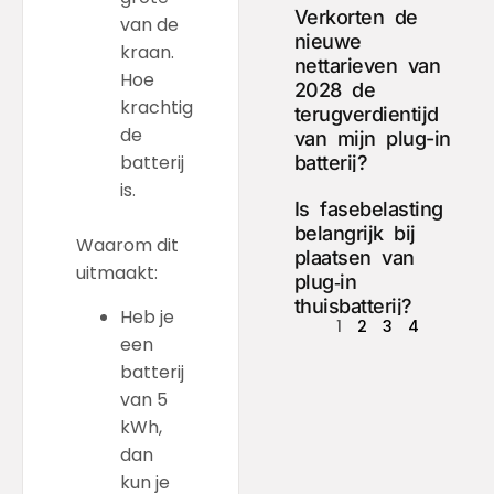
Verkorten de
van de
nieuwe
kraan.
nettarieven van
Hoe
2028 de
krachtig
terugverdientijd
de
van mijn plug-in
batterij
batterij?
is.
Is fasebelasting
belangrijk bij
Waarom dit
plaatsen van
uitmaakt:
plug‑in
thuisbatterij?
Heb je
1
2
3
4
een
batterij
van 5
kWh,
dan
kun je