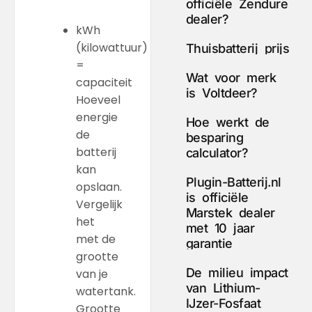
officiële Zendure
dealer?
kWh
(kilowattuur)
Thuisbatterij prijs
=
Wat voor merk
capaciteit
is Voltdeer?
Hoeveel
energie
Hoe werkt de
de
besparing
batterij
calculator?
kan
Plugin-Batterij.nl
opslaan.
is officiële
Vergelijk
Marstek dealer
het
met 10 jaar
met de
garantie
grootte
De milieu impact
van je
van Lithium-
watertank.
IJzer-Fosfaat
Grootte