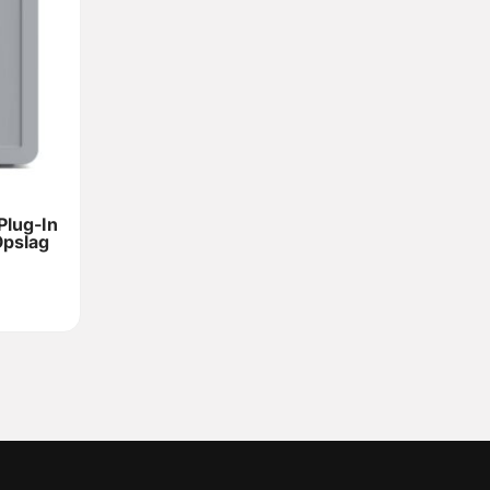
lug-In
pslag