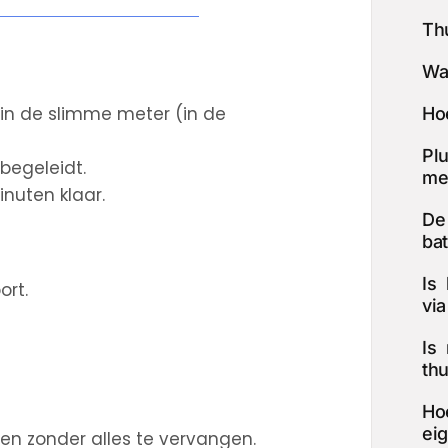
Thu
Wa
 in de slimme meter (in de
Ho
Plu
begeleidt.
me
inuten klaar.
De
bat
Is 
rt.
vi
Is
thu
Ho
ei
jen zonder alles te vervangen.