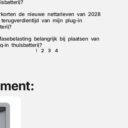
isbatterij?
rkorten de nieuwe nettarieven van 2028
 terugverdientijd van mijn plug-in
terij?
fasebelasting belangrijk bij plaatsen van
g‑in thuisbatterij?
1
2
3
4
iment: