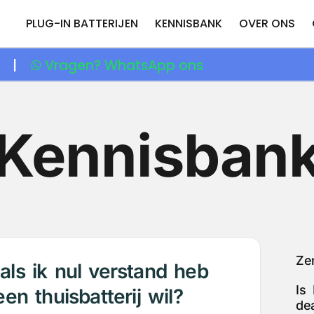
PLUG-IN BATTERIJEN
KENNISBANK
OVER ONS
ie |
Vragen? WhatsApp ons
Kennisban
Zen
als ik nul verstand heb
Is 
n thuisbatterij wil?
de