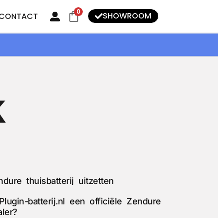
0
SHOWROOM
CONTACT
k
dure thuisbatterij uitzetten
Plugin-batterij.nl een officiële Zendure
aler?