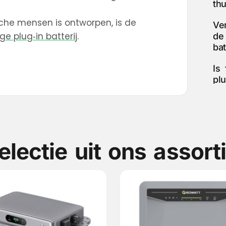
thu
che mensen is ontworpen, is de
Ve
e plug‑in batterij
.
de
bat
Is 
plu
electie uit ons assort