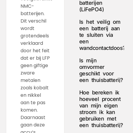
batterijen
NMC-
(LiFePO4)
batterijen.
Dit verschil
Is het veilig om
wordt
een batterij aan
te sluiten via
grotendeels
een
verklaard
wandcontactdoos?
door het feit
dat er bij LFP
Is mijn
geen giftige
omvormer
zware
geschikt voor
een thuisbatterij?
metalen
zoals kobalt
Hoe bereken ik
en nikkel
hoeveel procent
aan te pas
van mijn eigen
komen.
stroom ik kan
Daarnaast
gebruiken met
gaan deze
een thuisbatterij?
accu’s