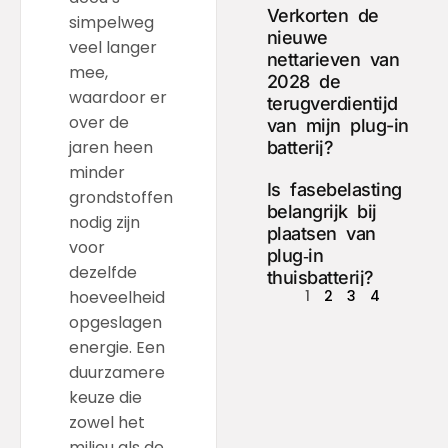
Verkorten de
simpelweg
nieuwe
veel langer
nettarieven van
mee,
2028 de
waardoor er
terugverdientijd
over de
van mijn plug-in
jaren heen
batterij?
minder
Is fasebelasting
grondstoffen
belangrijk bij
nodig zijn
plaatsen van
voor
plug‑in
dezelfde
thuisbatterij?
1
2
3
4
hoeveelheid
opgeslagen
energie. Een
duurzamere
keuze die
zowel het
milieu als de