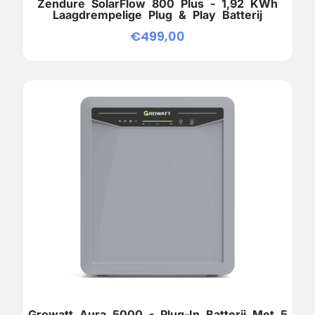
Zendure SolarFlow 800 Plus - 1,92 KWh
Laagdrempelige Plug & Play Batterij
€
499,00
Growatt Aura 5000 - Plug-In Batterij Met 5