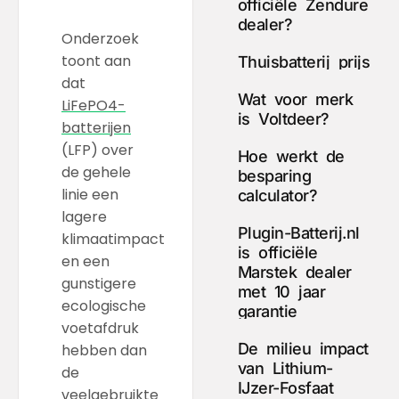
officiële Zendure
dealer?
Onderzoek
toont aan
Thuisbatterij prijs
dat
Wat voor merk
LiFePO4-
is Voltdeer?
batterijen
(LFP) over
Hoe werkt de
de gehele
besparing
linie een
calculator?
lagere
Plugin-Batterij.nl
klimaatimpact
is officiële
en een
Marstek dealer
gunstigere
met 10 jaar
ecologische
garantie
voetafdruk
De milieu impact
hebben dan
van Lithium-
de
IJzer-Fosfaat
veelgebruikte