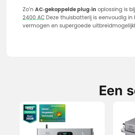
Zo’n
AC‑gekoppelde plug‑in
oplossing is b
2400 AC
Deze thuisbatterij is eenvoudig in 
vermogen en supergoede uitbreidmogelijk
Een s