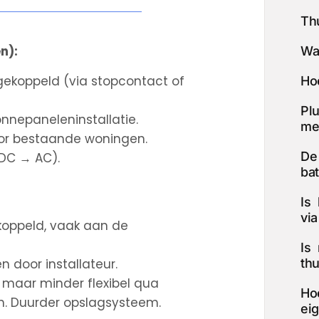
Thu
n):
Wa
ekoppeld (via stopcontact of
Ho
Plu
nnepaneleninstallatie.
me
voor bestaande woningen.
De
 DC → AC).
bat
Is 
vi
oppeld, vaak aan de
Is
thu
n door installateur.
, maar minder flexibel qua
Ho
zen. Duurder opslagsysteem.
ei