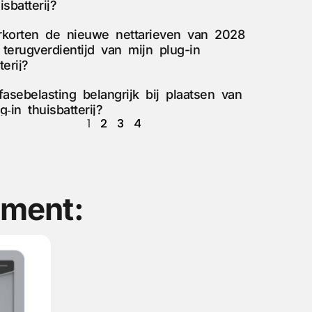
isbatterij?
rkorten de nieuwe nettarieven van 2028
 terugverdientijd van mijn plug-in
terij?
fasebelasting belangrijk bij plaatsen van
g‑in thuisbatterij?
1
2
3
4
iment: