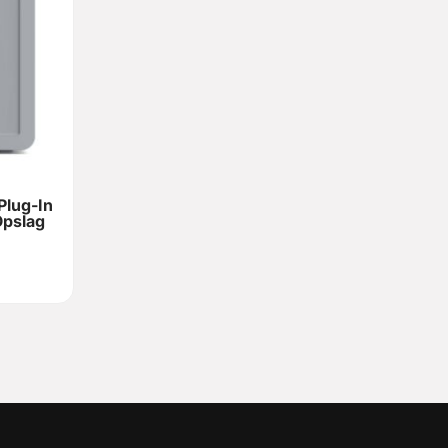
lug-In
pslag