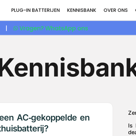
PLUG-IN BATTERIJEN
KENNISBANK
OVER ONS
ie |
Vragen? WhatsApp ons
Kennisban
Zen
n een AC‑gekoppelde en
Is 
uisbatterij?
de