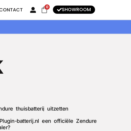
0
SHOWROOM
CONTACT
k
dure thuisbatterij uitzetten
Plugin-batterij.nl een officiële Zendure
aler?