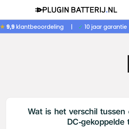
9,9
klantbeoordeling
|
✓
10 jaar garant
Wat is het verschil tusse
DC‑gekoppelde th