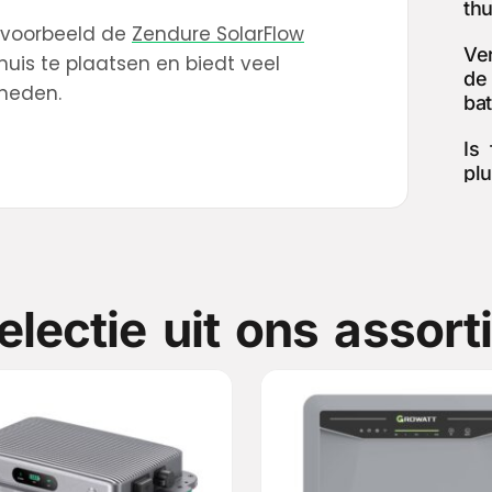
thu
ijvoorbeeld de
Zendure SolarFlow
Ve
huis te plaatsen en biedt veel
de
heden.
bat
Is 
plu
electie uit ons assort