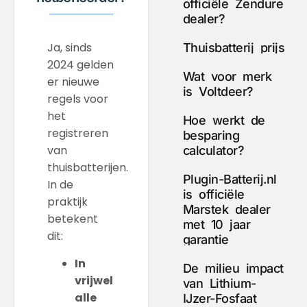
officiële Zendure
dealer?
Ja, sinds
Thuisbatterij prijs
2024 gelden
Wat voor merk
er nieuwe
is Voltdeer?
regels voor
het
Hoe werkt de
registreren
besparing
van
calculator?
thuisbatterijen.
Plugin-Batterij.nl
In de
is officiële
praktijk
Marstek dealer
betekent
met 10 jaar
dit:
garantie
In
De milieu impact
vrijwel
van Lithium-
alle
IJzer-Fosfaat