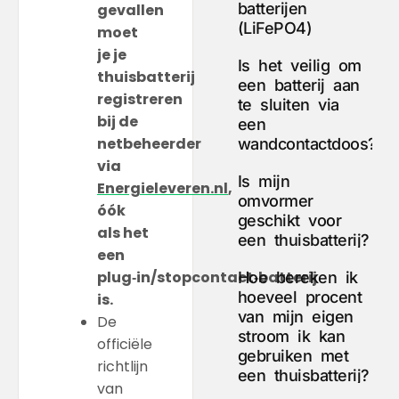
batterijen
gevallen
(LiFePO4)
moet
je je
Is het veilig om
thuisbatterij
een batterij aan
registreren
te sluiten via
bij de
een
netbeheerder
wandcontactdoos?
via
Is mijn
Energieleveren.nl
,
omvormer
óók
geschikt voor
als het
een thuisbatterij?
een
plug‑in/stopcontact‑batterij
Hoe bereken ik
hoeveel procent
is.
van mijn eigen
De
stroom ik kan
officiële
gebruiken met
richtlijn
een thuisbatterij?
van