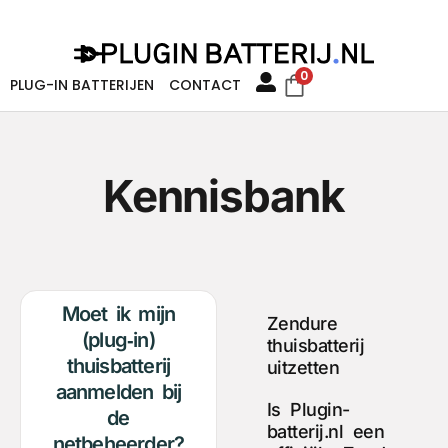
0
PLUG-IN BATTERIJEN
CONTACT
Kennisbank
Moet ik mijn
Zendure
(plug‑in)
thuisbatterij
thuisbatterij
uitzetten
aanmelden bij
Is Plugin-
de
batterij.nl een
netbeheerder?