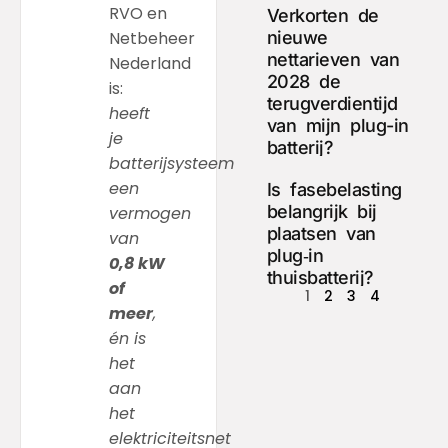
RVO en
Verkorten de
Netbeheer
nieuwe
nettarieven van
Nederland
2028 de
is:
terugverdientijd
heeft
van mijn plug-in
je
batterij?
batterijsysteem
een
Is fasebelasting
belangrijk bij
vermogen
plaatsen van
van
plug‑in
0,8 kW
thuisbatterij?
of
1
2
3
4
meer
,
én is
het
aan
het
elektriciteitsnet